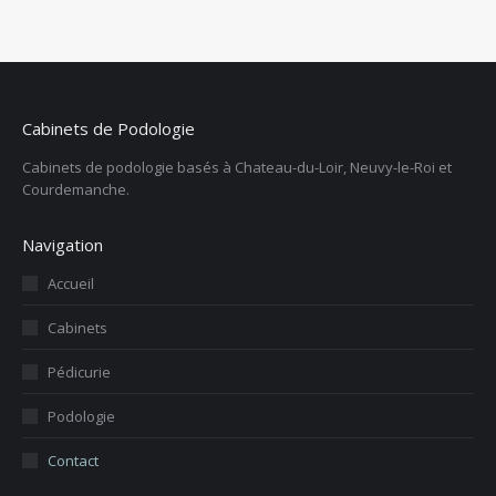
sur
sur
sur
sur
sur
Facebook
X
Pinterest
LinkedIn
WhatsApp
Cabinets de Podologie
Cabinets de podologie basés à Chateau-du-Loir, Neuvy-le-Roi et
Courdemanche.
Navigation
Accueil
Cabinets
Pédicurie
Podologie
Contact