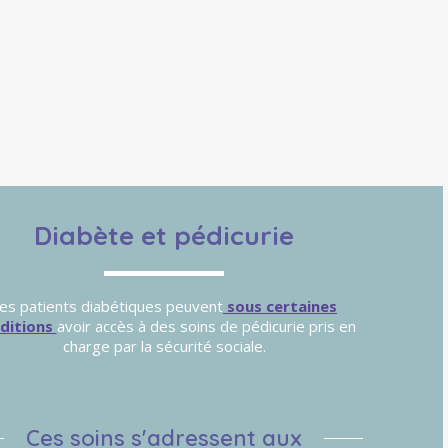
Diabète et pédicurie
es patients diabétiques peuvent
sous certaines
ditions
avoir accès à des soins de pédicurie pris en
charge par la sécurité sociale.
Ces soins s'adressent aux